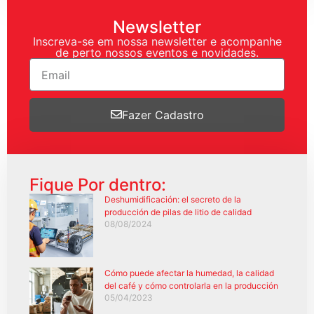
Newsletter
Inscreva-se em nossa newsletter e acompanhe
de perto nossos eventos e novidades.
Fazer Cadastro
Fique Por dentro:
Deshumidificación: el secreto de la
producción de pilas de litio de calidad
08/08/2024
Cómo puede afectar la humedad, la calidad
del café y cómo controlarla en la producción
05/04/2023