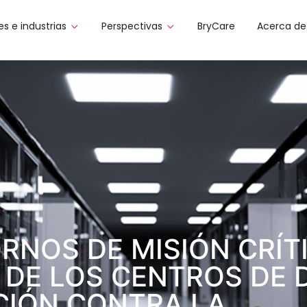
es e industrias
Perspectivas
BryCare
Acerca de
RNOS DE MISIÓN CRÍT
 DE LOS CENTROS DE 
CIÓN CONTRA LA