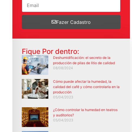
Fazer Cadastro
Fique Por dentro:
Deshumidificación: el secreto de la
producción de pilas de litio de calidad
08/08/2024
Cómo puede afectar la humedad, la
calidad del café y cómo controlarla en la
producción
05/04/2023
¿Cómo controlar la humedad en teatros
y auditorios?
05/04/2023