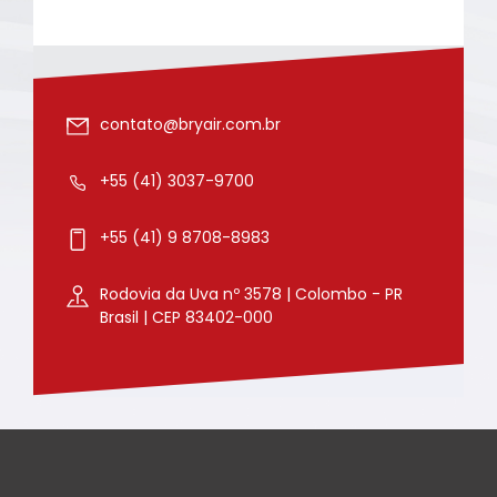
contato@bryair.com.br
+55 (41) 3037-9700
+55 (41) 9 8708-8983
Rodovia da Uva nº 3578 | Colombo - PR
Brasil | CEP 83402-000