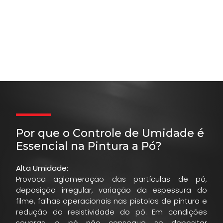
de revestimento.
Com tecnologia dessecante avançada, os sistemas Bry-Air criam
o ambiente ideal para que as partículas de pó mantenham sua
carga eletrostática até o impacto com o alvo, reduzindo
aglomeração, melhorando a eficiência do sistema de recuperação
e elevando a qualidade final do revestimento.
Por que o Controle de Umidade é
Essencial na Pintura a Pó?
Alta Umidade:
Provoca aglomeração das partículas de pó,
deposição irregular, variação da espessura do
filme, falhas operacionais nas pistolas de pintura e
redução da resistividade do pó. Em condições
severas, o pó não consegue se depositar