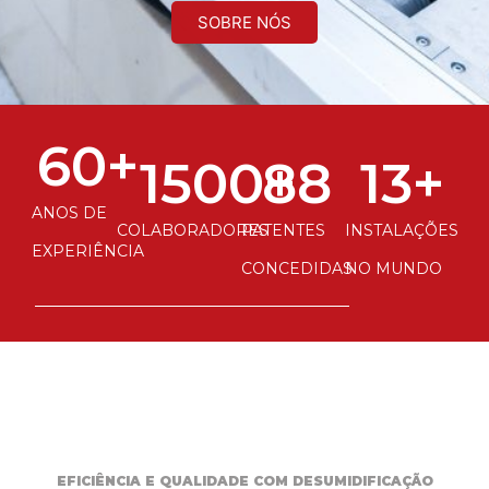
SOBRE NÓS
60
+
1500
88
+
13
+
ANOS DE
COLABORADORES
PATENTES
INSTALAÇÕES
EXPERIÊNCIA
CONCEDIDAS
NO MUNDO
EFICIÊNCIA E QUALIDADE COM DESUMIDIFICAÇÃO