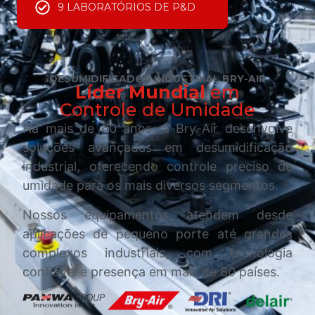
9 LABORATÓRIOS DE P&D
DESUMIDIFICADOR INDUSTRIAL BRY-AIR
Líder Mundial
em
Controle de Umidade
Há mais de 60 anos, a Bry-Air desenvolve
soluções avançadas em desumidificação
industrial, oferecendo controle preciso de
umidade para os mais diversos segmentos.
Nossos equipamentos atendem desde
aplicações de pequeno porte até grandes
complexos industriais, com tecnologia
confiável e presença em mais de 80 países.