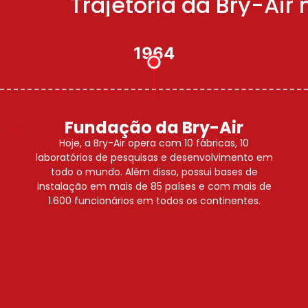
Trajetória da Bry-Ai
1979
Artic India Sales
O Sr. Deepak Pahwa fundou a primeira empresa
do grupo, a Arctic India Sales, introduzindo a
desumidificação na Índia.