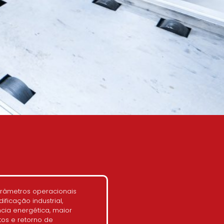
arâmetros operacionais
ficação industrial,
ncia energética, maior
tos e retorno de