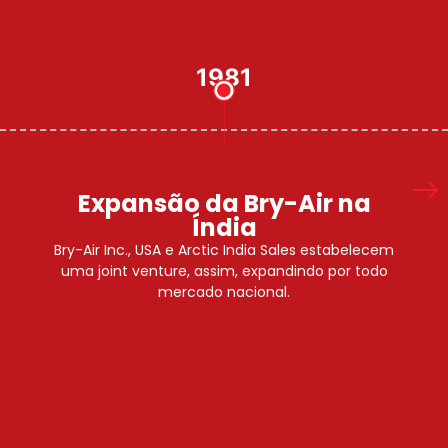
1982
Matriz Bry-Air na índia
Começa a construção da planta Bry-Air (Índia).