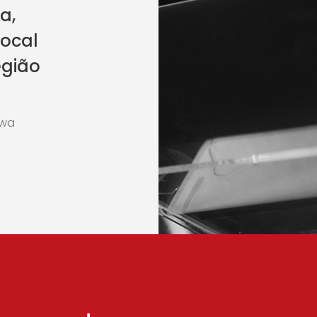
a,
local
egião
hwa