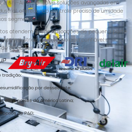
s, a Bry-Air desenvolve soluções avançadas em
dustrial, oferecendo controle preciso de umidade
rsos segmentos.
tos atendem desde aplicações de pequeno porte
xos industriais, com tecnologia confiável e
de 80 países.
 tradição;
desumidificação por dessecante;
s em 9 países da América Latina;
próprios de P&D;