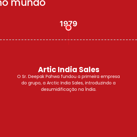
r no mundo
1981
Expansão da Bry-Air na
Índia
Bry-Air Inc., USA e Arctic India Sales estabelecem
uma joint venture, assim, expandindo por todo
mercado nacional.