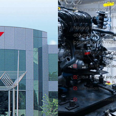
Há mais de 60 ano
desumidificação in
para os mais dive
Nossos equipamen
até grandes comple
presença em mais 
Mais de 60 anos de
Líder mundial em 
Máquinas instalada
Sete laboratórios 