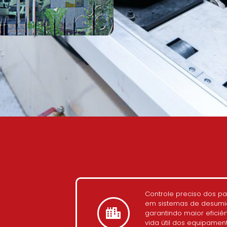
Controle preciso dos p
em sistemas de desumidi
garantindo maior eficiê
vida útil dos equipamen