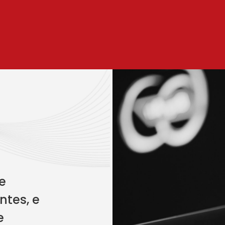
e
ntes, e
e