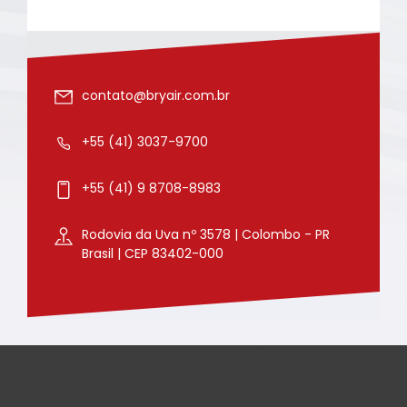
contato@bryair.com.br
+55 (41) 3037-9700
+55 (41) 9 8708-8983
Rodovia da Uva nº 3578 | Colombo - PR
Brasil | CEP 83402-000