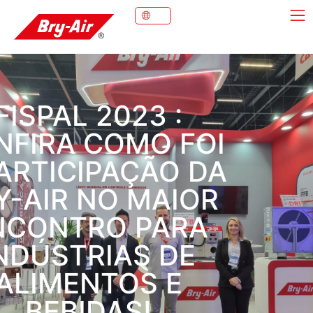
FISPAL 2023 :
NFIRA COMO FOI
ARTICIPAÇÃO DA
Y-AIR NO MAIOR
NCONTRO PARA
NDÚSTRIAS DE
ALIMENTOS E
BEBIDAS!