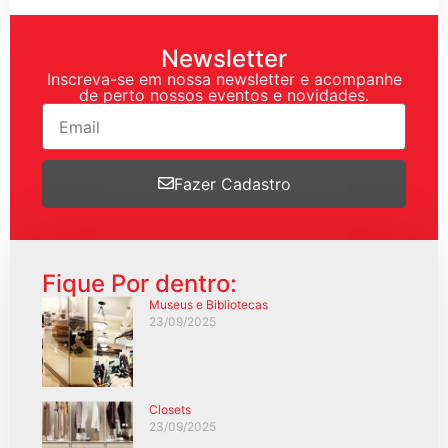
Newsletter
Inscreva-se em nossa newsletter e acompanhe
de perto nossos eventos e novidades.
Fazer Cadastro
Fique Por dentro:
Museus e Bibliotecas
23/09/2025
Closets
23/09/2025