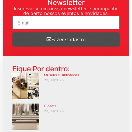
Newsletter
Inscreva-se em nossa newsletter e acompanhe
de perto nossos eventos e novidades.
Fazer Cadastro
Fique Por dentro:
Museus e Bibliotecas
23/09/2025
Closets
23/09/2025