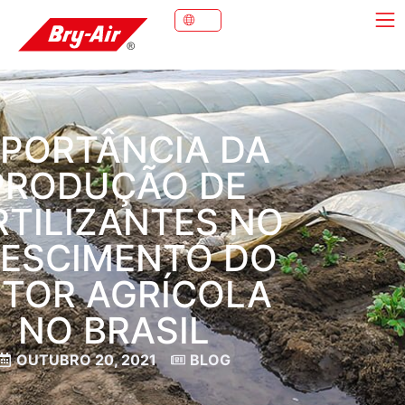
MPORTÂNCIA DA
PRODUÇÃO DE
RTILIZANTES NO
ESCIMENTO DO
ETOR AGRÍCOLA
NO BRASIL
OUTUBRO 20, 2021
BLOG