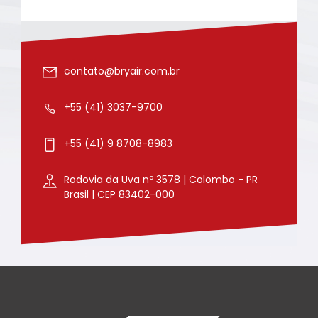
contato@bryair.com.br
+55 (41) 3037-9700
+55 (41) 9 8708-8983
Rodovia da Uva nº 3578 | Colombo - PR
Brasil | CEP 83402-000