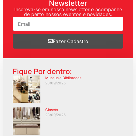
Newsletter
Inscreva-se em nossa newsletter e acompanhe
de perto nossos eventos e novidades.
Fazer Cadastro
Fique Por dentro:
Museus e Bibliotecas
23/09/2025
Closets
23/09/2025