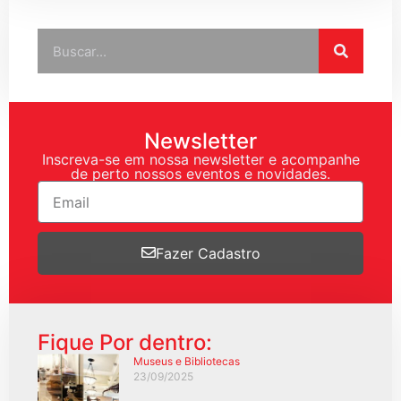
Newsletter
Inscreva-se em nossa newsletter e acompanhe
de perto nossos eventos e novidades.
Fazer Cadastro
Fique Por dentro:
Museus e Bibliotecas
23/09/2025