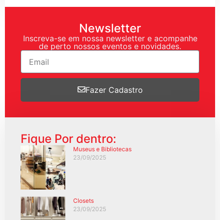
Newsletter
Inscreva-se em nossa newsletter e acompanhe
de perto nossos eventos e novidades.
Fazer Cadastro
Fique Por dentro:
Museus e Bibliotecas
23/09/2025
Closets
23/09/2025