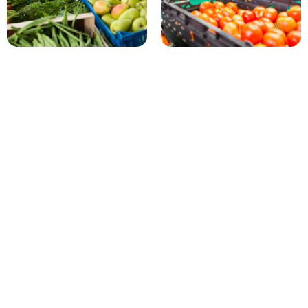
Solución Bry-Air para el
control del etileno
postcosecha
El sistema de filtración en fase gaseosa de Bry-Air ofrece un
control continuo y eficaz del etileno en cámaras frigoríficas y
entornos postcosecha, preservando la calidad, el aspecto y la
vida útil de frutas y verduras. Al eliminar el etileno mediante
adsorción y quimisorción, el Depurador de Etileno Bry-Air (BES)
reduce las pérdidas por deterioro, mejora la comerciabilidad y
garantiza una maduración controlada sin agentes tóxicos.
Con esta gestión medioambiental precisa, los productores y
distribuidores consiguen menores tasas de rechazo, un
almacenamiento más estable y una mayor rentabilidad en toda la