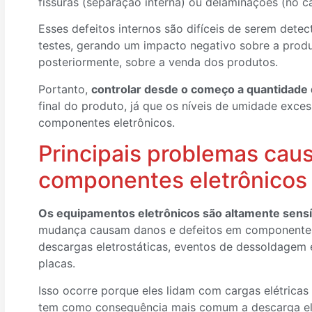
fissuras (separação interna) ou delaminações (no c
Esses defeitos internos são difíceis de serem det
testes, gerando um impacto negativo sobre a prod
posteriormente, sobre a venda dos produtos.
Portanto,
controlar desde o começo a quantidade
final do produto, já que os níveis de umidade exce
componentes eletrônicos.
Principais problemas ca
componentes eletrônicos
Os equipamentos eletrônicos são altamente sensí
mudança causam danos e defeitos em componentes 
descargas eletrostáticas, eventos de dessoldagem 
placas.
Isso ocorre porque eles lidam com cargas elétrica
tem como consequência mais comum a descarga ele