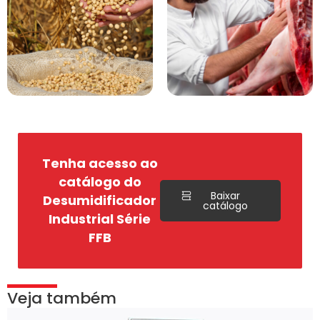
Tenha acesso ao
catálogo do
Baixar
Desumidificador
catálogo
Industrial Série
FFB
Veja também