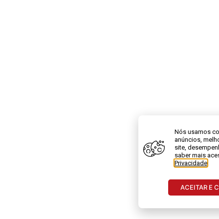
Nós usamos coo
anúncios, melho
site, desempen
saber mais ac
Privacidade
.
ACEITAR E 