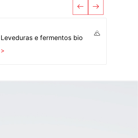
Leveduras e fermentos bio
Salas
>
>