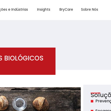
ções e Indústrias
Insights
BryCare
Sobre Nós
S BIOLÓGICOS
Soluçõ
Prevenç
Secagem