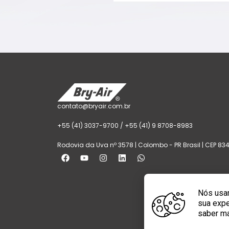
contato@bryair.com.br
+55 (41) 3037-9700 / +55 (41) 9 8708-8983
Rodovia da Uva nº 3578 | Colombo - PR Brasil | CEP 8
Nós usam
sua expe
saber m