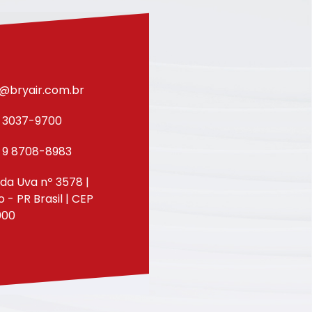
@bryair.com.br
) 3037-9700
) 9 8708-8983
da Uva nº 3578 |
- PR Brasil | CEP
000