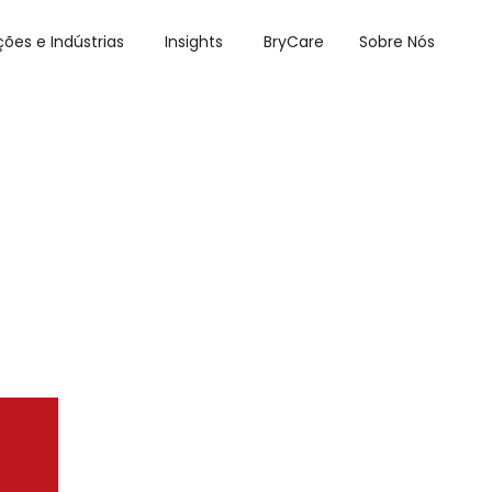
ções e Indústrias
Insights
BryCare
Sobre Nós