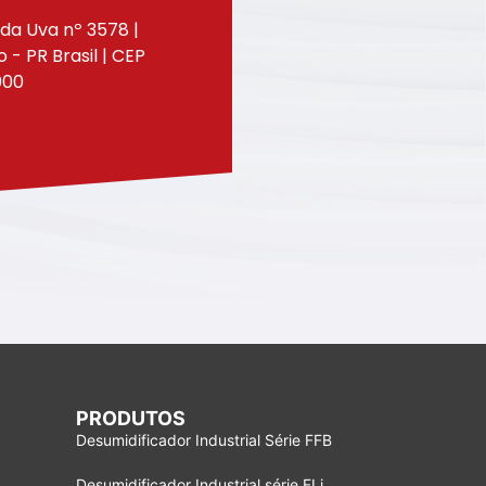
da Uva nº 3578 |
- PR Brasil | CEP
000
PRODUTOS
Desumidificador Industrial Série FFB
Desumidificador Industrial série FLi