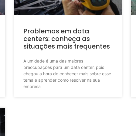
Problemas em data
centers: conheça as
situações mais frequentes
A umidade é uma das maiores
preocupações para um data center, pois
chegou a hora de conhecer mais sobre esse
tema e aprender como resolver na sua
empresa