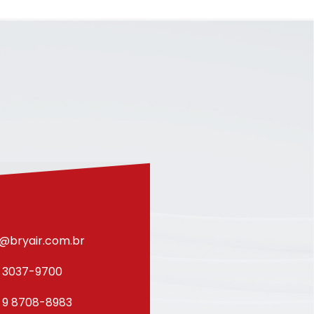
@bryair.com.br
) 3037-9700
) 9 8708-8983