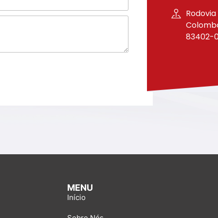
Rodovia 
Colombo 
83402-
MENU
Início
Sobre Nós